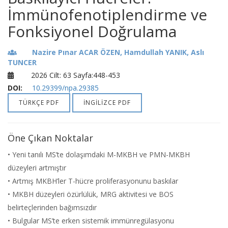
İmmünofenotiplendirme ve
Fonksiyonel Doğrulama
Nazire Pınar ACAR ÖZEN, Hamdullah YANIK, Aslı
TUNCER
2026 Cilt: 63 Sayfa:448-453
DOI:
10.29399/npa.29385
TÜRKÇE PDF
İNGİLİZCE PDF
Öne Çıkan Noktalar
• Yeni tanılı MS’te dolaşımdaki M-MKBH ve PMN-MKBH
düzeyleri artmıştır
• Artmış MKBH’ler T-hücre proliferasyonunu baskılar
• MKBH düzeyleri özürlülük, MRG aktivitesi ve BOS
belirteçlerinden bağımsızdır
• Bulgular MS’te erken sistemik immünregülasyonu