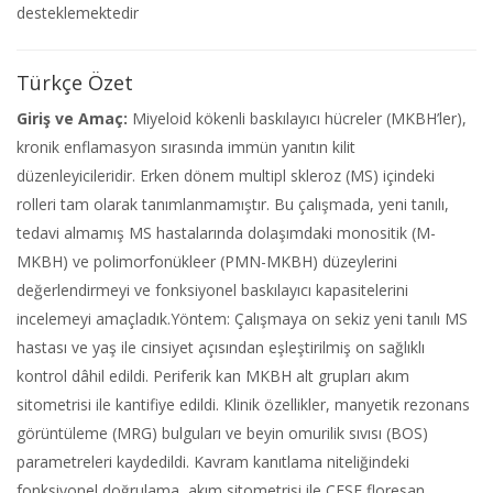
desteklemektedir
Türkçe Özet
Giriş ve Amaç:
Miyeloid kökenli baskılayıcı hücreler (MKBH’ler),
kronik enflamasyon sırasında immün yanıtın kilit
düzenleyicileridir. Erken dönem multipl skleroz (MS) içindeki
rolleri tam olarak tanımlanmamıştır. Bu çalışmada, yeni tanılı,
tedavi almamış MS hastalarında dolaşımdaki monositik (M-
MKBH) ve polimorfonükleer (PMN-MKBH) düzeylerini
değerlendirmeyi ve fonksiyonel baskılayıcı kapasitelerini
incelemeyi amaçladık.Yöntem: Çalışmaya on sekiz yeni tanılı MS
hastası ve yaş ile cinsiyet açısından eşleştirilmiş on sağlıklı
kontrol dâhil edildi. Periferik kan MKBH alt grupları akım
sitometrisi ile kantifiye edildi. Klinik özellikler, manyetik rezonans
görüntüleme (MRG) bulguları ve beyin omurilik sıvısı (BOS)
parametreleri kaydedildi. Kavram kanıtlama niteliğindeki
fonksiyonel doğrulama, akım sitometrisi ile CFSE floresan