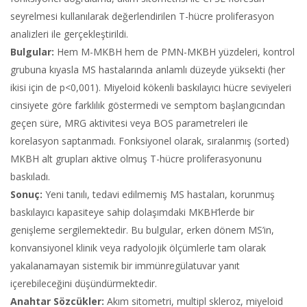
seyrelmesi kullanılarak değerlendirilen T-hücre proliferasyon
analizleri ile gerçekleştirildi.
Bulgular:
Hem M-MKBH hem de PMN-MKBH yüzdeleri, kontrol
grubuna kıyasla MS hastalarında anlamlı düzeyde yüksekti (her
ikisi için de p<0,001). Miyeloid kökenli baskılayıcı hücre seviyeleri
cinsiyete göre farklılık göstermedi ve semptom başlangıcından
geçen süre, MRG aktivitesi veya BOS parametreleri ile
korelasyon saptanmadı. Fonksiyonel olarak, sıralanmış (sorted)
MKBH alt grupları aktive olmuş T-hücre proliferasyonunu
baskıladı.
Sonuç:
Yeni tanılı, tedavi edilmemiş MS hastaları, korunmuş
baskılayıcı kapasiteye sahip dolaşımdaki MKBH’lerde bir
genişleme sergilemektedir. Bu bulgular, erken dönem MS’in,
konvansiyonel klinik veya radyolojik ölçümlerle tam olarak
yakalanamayan sistemik bir immünregülatuvar yanıt
içerebileceğini düşündürmektedir.
Anahtar Sözcükler:
Akım sitometri, multipl skleroz, miyeloid