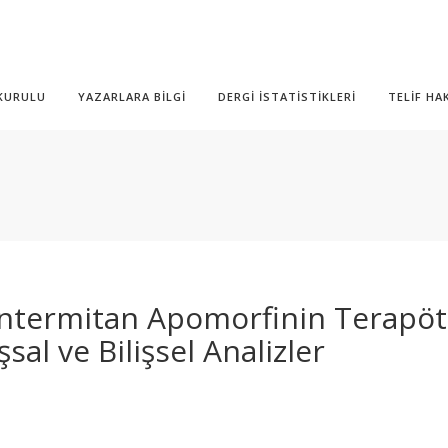
 KURULU
YAZARLARA BİLGİ
DERGİ İSTATİSTİKLERİ
TELİF HA
İntermitan Apomorfinin Terapö
sal ve Bilişsel Analizler