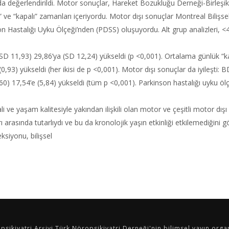
ada değerlendirildi. Motor sonuçlar, Hareket Bozukluğu Derneği-Birleş
k” ve “kapalı” zamanları içeriyordu. Motor dışı sonuçlar Montreal Bil
n Hastalığı Uyku Ölçeği’nden (PDSS) oluşuyordu. Alt grup analizleri, <
11,93) 29,86’ya (SD 12,24) yükseldi (p <0,001). Ortalama günlük “kapa
(0,93) yükseldi (her ikisi de p <0,001). Motor dışı sonuçlar da iyileşti
60) 17,54’e (5,84) yükseldi (tüm p <0,001). Parkinson hastalığı uyku öl
li ve yaşam kalitesiyle yakından ilişkili olan motor ve çeşitli motor dı
arı arasında tutarlıydı ve bu da kronolojik yaşın etkinliği etkilemediğini gö
ksiyonu, bilişsel
psikiyatri Arşivi Türk Nöropsikiyatri Derneği'nin bilimsel yayın organ