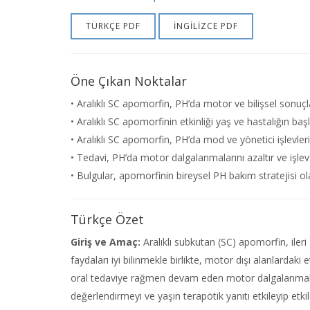
TÜRKÇE PDF
İNGİLİZCE PDF
Öne Çıkan Noktalar
• Aralıklı SC apomorfin, PH’da motor ve bilişsel sonuçları
• Aralıklı SC apomorfinin etkinliği yaş ve hastalığın ba
• Aralıklı SC apomorfin, PH’da mod ve yönetici işlevleri g
• Tedavi, PH’da motor dalgalanmalarını azaltır ve işlevse
• Bulgular, apomorfinin bireysel PH bakım stratejisi ol
Türkçe Özet
Giriş ve Amaç:
Aralıklı subkutan (SC) apomorfin, ileri
faydaları iyi bilinmekle birlikte, motor dışı alanlardak
oral tedaviye rağmen devam eden motor dalgalanmaları 
değerlendirmeyi ve yaşın terapötik yanıtı etkileyip et