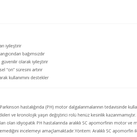
 iyileştirir
şlangıcından bağımsızdır
üvenilir olarak iyileştirir
l “on” süresini artırır
arak kullanımını destekler
 Parkinson hastalığında (PH) motor dalgalanmalarının tedavisinde kullanı
i etkileri ve kronolojik yaşın değiştirici rolü henüz kesinlik kazanmamış
olan idiyopatik PH hastalarında aralıklı SC apomorfinin motor ve moto
kilemediğini incelemeyi amaçlamaktadır.Yöntem: Aralıklı SC apomorfin ile