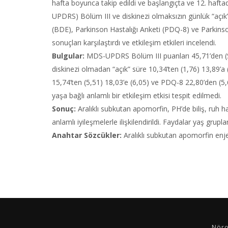
hafta boyunca takip edildi ve başlangıçta ve 12. haft
UPDRS) Bölüm III ve diskinezi olmaksızın günlük “açı
(BDE), Parkinson Hastalığı Anketi (PDQ-8) ve Parkinso
sonuçları karşılaştırdı ve etkileşim etkileri incelendi.
Bulgular:
MDS-UPDRS Bölüm III puanları 45,71’den (SD 
diskinezi olmadan “açık” süre 10,34’ten (1,76) 13,89’a 
15,74’ten (5,51) 18,03’e (6,05) ve PDQ-8 22,80’den (5,
yaşa bağlı anlamlı bir etkileşim etkisi tespit edilmedi.
Sonuç:
Aralıklı subkutan apomorfin, PH’de biliş, ruh ha
anlamlı iyileşmelerle ilişkilendirildi. Faydalar yaş grupl
Anahtar Sözcükler:
Aralıklı subkutan apomorfin enje
Nöro