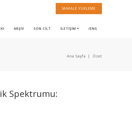
MAKALE YÜKLEME
KKI
ARŞİV
SON CİLT
İLETİŞİM
/ENG
Ana Sayfa
Özet
tik Spektrumu: