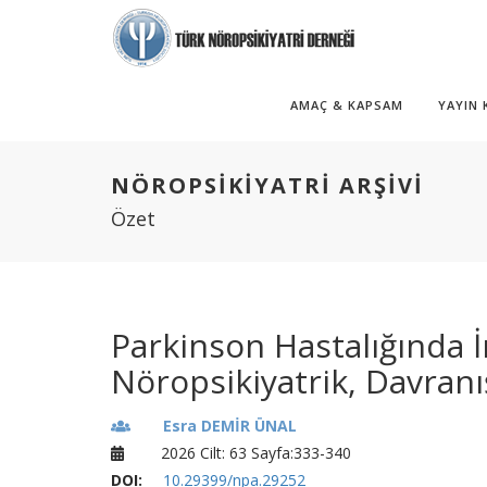
AMAÇ & KAPSAM
YAYIN
NÖROPSİKİYATRİ ARŞİVİ
Özet
Parkinson Hastalığında 
Nöropsikiyatrik, Davranış
Esra DEMİR ÜNAL
2026 Cilt: 63 Sayfa:333-340
DOI:
10.29399/npa.29252