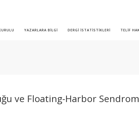
 KURULU
YAZARLARA BİLGİ
DERGİ İSTATİSTİKLERİ
TELİF HA
ğu ve Floating-Harbor Sendro