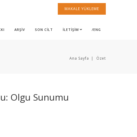
MAKALE YÜKLEME
KKI
ARŞİV
SON CİLT
İLETİŞİM
/ENG
Ana Sayfa
Özet
mu: Olgu Sunumu