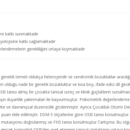
atüre katkı sunmaktadır
yolojisine katkı sağlamaktadır
lendirmelerin gerekliliğini ortaya koymaktadır
netik temeli oldukça heterojendir ve sendromik bozukluklar aracılığı
uğu nadir bir genetik bozukluktur ve kısa boy, ifade edici dil gecikme
 tanısı almış bir çocukta tanısal süreç ve klinik güçlüklerin sunulm
sal aşırı duyarlılık yakınmaları ile başvurmuştur. Psikometrik değerlendirm
vite ve davranışsal düzensizlik gözlenmiştir. Ayrıca Çocukluk Otizmi De
 puan elde edilmiştir. DSM-5 ölçütlerine göre OSB tanısı konulmuştur. 
mutasyonu doğrulanmış ve FHS tanısı konulmuştur.Tartışma: Bu olgu, d
gerçek komorbid OSB’den ayırt etmenin tanısal zorluklarını ortaya koy