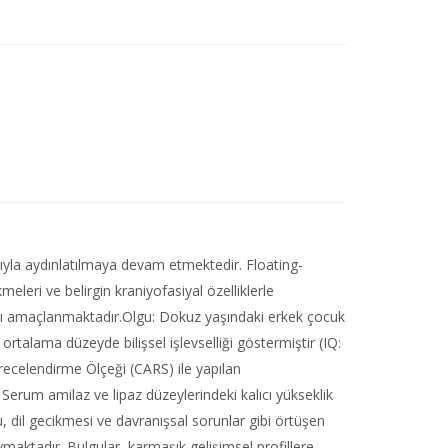
yla aydınlatılmaya devam etmektedir. Floating-
leri ve belirgin kraniyofasiyal özelliklerle
ası amaçlanmaktadır.Olgu: Dokuz yaşındaki erkek çocuk
e ortalama düzeyde bilişsel işlevselliği göstermiştir (IQ:
recelendirme Ölçeği (CARS) ile yapılan
Serum amilaz ve lipaz düzeylerindeki kalıcı yükseklik
il gecikmesi ve davranışsal sorunlar gibi örtüşen
maktadır. Bulgular, karmaşık gelişimsel profillere