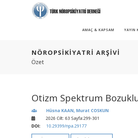
AMAÇ & KAPSAM
YAYIN
NÖROPSİKİYATRİ ARŞİVİ
Özet
Otizm Spektrum Bozuklu
Hüsna KAAN, Murat COSKUN
2026 Cilt: 63 Sayfa:299-301
DOI:
10.29399/npa.29177