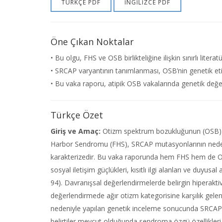
TÜRKÇE PDF
İNGİLİZCE PDF
Öne Çıkan Noktalar
• Bu olgu, FHS ve OSB birlikteliğine ilişkin sınırlı liter
• SRCAP varyantının tanımlanması, OSB’nin genetik eti
• Bu vaka raporu, atipik OSB vakalarında genetik değer
Türkçe Özet
Giriş ve Amaç:
Otizm spektrum bozukluğunun (OSB) ge
Harbor Sendromu (FHS), SRCAP mutasyonlarının neden old
karakterizedir. Bu vaka raporunda hem FHS hem de OSB
sosyal iletişim güçlükleri, kısıtlı ilgi alanları ve duyu
94). Davranışsal değerlendirmelerde belirgin hiperakti
değerlendirmede ağır otizm kategorisine karşılık gelen
nedeniyle yapılan genetik inceleme sonucunda SRCAP 
belirtiler mevcut olduğunda sendroma özgü özellikleri 