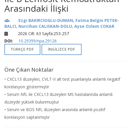
Arasındaki İlişki
Ezgi BAKIRCIOGLU-DUMAN, Fatma Belgin PETEK-
BALCI, Nurcihan CALISKAN-DOLU, Ayse Ozlem COKAR
2026 Cilt: 63 Sayfa:253-257
DOI:
10.29399/npa.29126
TÜRKÇE PDF
İNGİLİZCE PDF
Öne Çıkan Noktalar
• CXCL13 düzeyleri, CVLT-II alt test puanlarıyla anlamlı negatif
korelasyon göstermiştir
• Serum NfL ile CXCL13 düzeyleri MS hastalarında anlamlı
düzeyde yüksek bulunmuştur
• Serum ve BOS NfL düzeyleri arasında anlamlı pozitif
korelasyon saptanmıştır