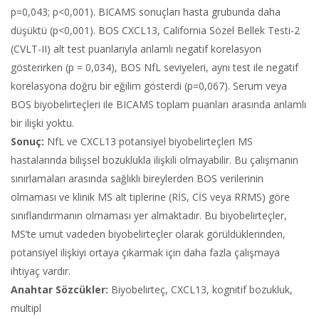
p=0,043; p<0,001). BICAMS sonuçları hasta grubunda daha
düşüktü (p<0,001). BOS CXCL13, California Sözel Bellek Testi-2
(CVLT-II) alt test puanlarıyla anlamlı negatif korelasyon
gösterirken (p = 0,034), BOS NfL seviyeleri, aynı test ile negatif
korelasyona doğru bir eğilim gösterdi (p=0,067). Serum veya
BOS biyobelirteçleri ile BICAMS toplam puanları arasında anlamlı
bir ilişki yoktu.
Sonuç:
NfL ve CXCL13 potansiyel biyobelirteçleri MS
hastalarında bilişsel bozuklukla ilişkili olmayabilir. Bu çalışmanın
sınırlamaları arasında sağlıklı bireylerden BOS verilerinin
olmaması ve klinik MS alt tiplerine (RİS, CİS veya RRMS) göre
sınıflandırmanın olmaması yer almaktadır. Bu biyobelirteçler,
MS’te umut vadeden biyobelirteçler olarak görüldüklerinden,
potansiyel ilişkiyi ortaya çıkarmak için daha fazla çalışmaya
ihtiyaç vardır.
Anahtar Sözcükler:
Biyobelirteç, CXCL13, kognitif bozukluk,
multipl