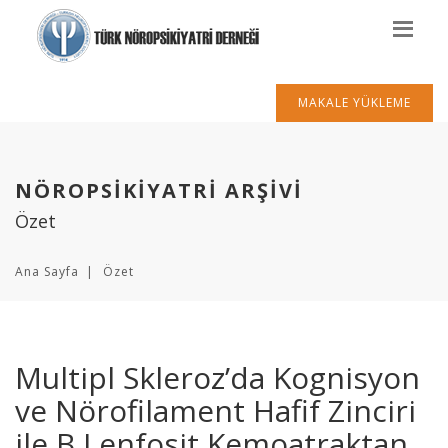
MAKALE YÜKLEME
NÖROPSİKİYATRİ ARŞİVİ
Özet
Ana Sayfa
Özet
Multipl Skleroz’da Kognisyon
ve Nörofilament Hafif Zinciri
ile B Lenfosit Kemoatraktan