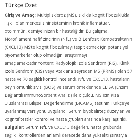
Türkçe Özet
Giriş ve Amaç:
Multipl skleroz (MS), sıklıkla kognitif bozuklukla
ilişkili olan merkezi sinir sisteminin kronik inflamatuar,
otoimmün, demiyelinizan bir hastalığıdır. Bu çalışma,
Nörofilament hafif zincirinin (NfL) ve B Lenfosit Kemoatraktanın
(CXCL13) MS’te kognitif bozulmayı tespit etmek için potansiyel
biyomarkerlar olup olmadığını araştırmayı
amaçlamaktadır.Yöntem: Radyolojik İzole Sendrom (RİS), Klinik
İzole Sendrom (CİS) veya Ataklarla seyreden MS (RRMS) olan 57
hasta ve 70 sağlıklı kontrol incelendi. NfL ve CXCL13, hastaların
beyin omurilik sıvısı (BOS) ve serum örneklerinde ELISA (Enzim
Bağlantılı İmmünoSorbent Analizi) ile ölçüldü. MS için Kısa
Uluslararası Bilişsel Değerlendirme (BICAMS) testinin Türkçe’ye
uyarlanmış versiyonu uygulandı. Serum biyobelirteç düzeyleri ve
kognitif testler kontrol ve hasta grupları arasında karşılaştırıldı.
Bulgular:
Serum NfL ve CXCL13 değerleri, hasta grubunda
sağlıklı kontrollerden anlamlı derecede daha yüksekti (sırasıyla