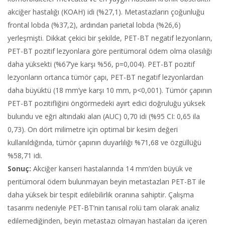
akciğer hastalığı (KOAH) idi (%27,1). Metastazların çoğunluğu
frontal lobda (%37,2), ardından parietal lobda (%26,6)
yerleşmişti. Dikkat çekici bir şekilde, PET-BT negatif lezyonların,
PET-BT pozitif lezyonlara göre peritümoral ödem olma olasılığı
daha yüksekti (%67’ye karşı %56, p=0,004). PET-BT pozitif
lezyonların ortanca tümör çapı, PET-BT negatif lezyonlardan
daha büyüktü (18 mm’ye karşı 10 mm, p<0,001). Tümör çapının
PET-BT pozitifliğini öngörmedeki ayırt edici doğruluğu yüksek
bulundu ve eğri altındaki alan (AUC) 0,70 idi (%95 CI: 0,65 ila
0,73). On dört milimetre için optimal bir kesim değeri
kullanıldığında, tümör çapının duyarlılığı %71,68 ve özgüllüğü
%58,71 idi.
Sonuç:
Akciğer kanseri hastalarında 14 mm’den büyük ve
peritümoral ödem bulunmayan beyin metastazları PET-BT ile
daha yüksek bir tespit edilebilirlik oranına sahiptir. Çalışma
tasarımı nedeniyle PET-BT’nin tanısal rolü tam olarak analiz
edilemediğinden, beyin metastazı olmayan hastaları da içeren