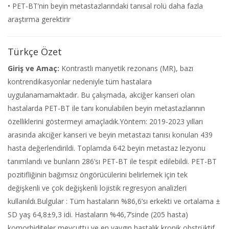
• PET-BT’nin beyin metastazlarındaki tanısal rolü daha fazla
araştırma gerektirir
Türkçe Özet
Giriş ve Amaç:
Kontrastlı manyetik rezonans (MR), bazı
kontrendikasyonlar nedeniyle tüm hastalara
uygulanamamaktadır. Bu çalışmada, akciğer kanseri olan
hastalarda PET-BT ile tanı konulabilen beyin metastazlarının
özelliklerini göstermeyi amaçladık.Yöntem: 2019-2023 yılları
arasında akciğer kanseri ve beyin metastazı tanısı konulan 439
hasta değerlendirildi. Toplamda 642 beyin metastaz lezyonu
tanımlandı ve bunların 286’sı PET-BT ile tespit edilebildi. PET-BT
pozitifliğinin bağımsız öngörücülerini belirlemek için tek
değişkenli ve çok değişkenli lojistik regresyon analizleri
kullanıldı.Bulgular : Tüm hastaların %86,6’sı erkekti ve ortalama ±
SD yaş 64,8±9,3 idi. Hastaların %46,7’sinde (205 hasta)
komorbiditeler mevcuttu ve en yaygın hastalık kronik obstrüktif