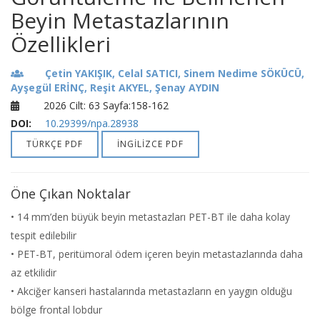
Beyin Metastazlarının
Özellikleri
Çetin YAKIŞIK, Celal SATICI, Sinem Nedime SÖKÜCÜ,
Ayşegül ERİNÇ, Reşit AKYEL, Şenay AYDIN
2026 Cilt: 63 Sayfa:158-162
DOI:
10.29399/npa.28938
TÜRKÇE PDF
İNGİLİZCE PDF
Öne Çıkan Noktalar
• 14 mm’den büyük beyin metastazları PET-BT ile daha kolay
tespit edilebilir
• PET-BT, peritümoral ödem içeren beyin metastazlarında daha
az etkilidir
• Akciğer kanseri hastalarında metastazların en yaygın olduğu
bölge frontal lobdur