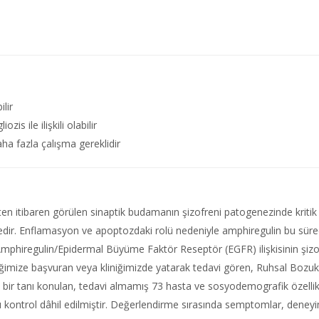
lir
zis ile ilişkili olabilir
aha fazla çalışma gereklidir
en itibaren görülen sinaptik budamanın şizofreni patogenezinde kritik 
edir. Enflamasyon ve apoptozdaki rolü nedeniyle amphiregulin bu süreçte e
mphiregulin/Epidermal Büyüme Faktör Reseptör (EGFR) ilişkisinin şizo
imize başvuran veya kliniğimizde yatarak tedavi gören, Ruhsal Bozuklu
 bir tanı konulan, tedavi almamış 73 hasta ve sosyodemografik özellikl
 kontrol dâhil edilmiştir. Değerlendirme sırasında semptomlar, deneyiml