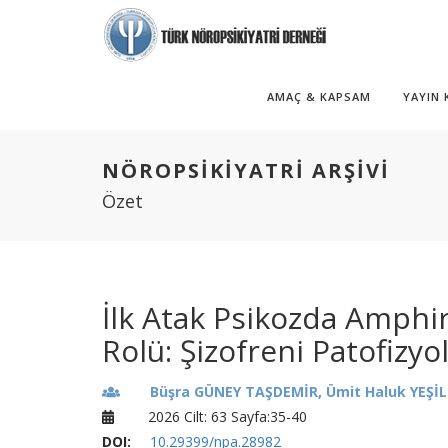
AMAÇ & KAPSAM
YAYIN
NÖROPSİKİYATRİ ARŞİVİ
Özet
İlk Atak Psikozda Amph
Rolü: Şizofreni Patofizyo
Büşra GÜNEY TAŞDEMİR, Ümit Haluk YEŞİ
2026 Cilt: 63 Sayfa:35-40
DOI:
10.29399/npa.28982