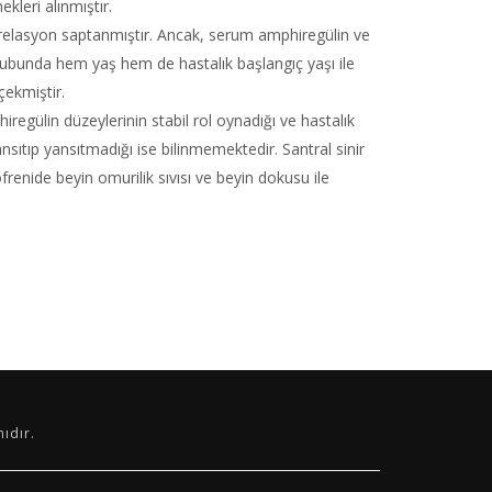
kleri alınmıştır.
korelasyon saptanmıştır. Ancak, serum amphiregülin ve
a grubunda hem yaş hem de hastalık başlangıç yaşı ile
çekmiştir.
regülin düzeylerinin stabil rol oynadığı ve hastalık
sıtıp yansıtmadığı ise bilinmemektedir. Santral sinir
renide beyin omurilik sıvısı ve beyin dokusu ile
ıdır.