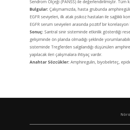
Sendrom Ölçeği (PANSS) ile değerlendirilmiştir. Tüm kat
Bulgular:
Çalışmamızda, hasta grubunda amphiregülin v
EGFR seviyeleri, ilk atak psikoz hastaları ile sağlıklı 
EGFR serum seviyeleri arasında pozitif bir korelasyon
Sonuç:
Santral sinir sisteminde etkinlik gösterdiği re
gelişiminde ön planda olmadığı şeklinde yorumlanabilir.
sisteminde Treg’lerden salgılandığı düşünülen amphiregü
yapılacak ileri çalışmalara ihtiyaç vardır.
Anahtar Sözcükler:
Amphiregulin, biyobelirteç, ep
Nöro