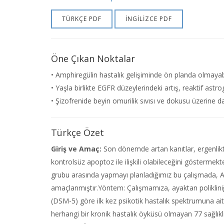
TÜRKÇE PDF
İNGİLİZCE PDF
Öne Çıkan Noktalar
• Amphiregülin hastalık gelişiminde ön planda olmayabi
• Yaşla birlikte EGFR düzeylerindeki artış, reaktif astroglio
• Şizofrenide beyin omurilik sıvısı ve dokusu üzerine d
Türkçe Özet
Giriş ve Amaç:
Son dönemde artan kanıtlar, ergenlikt
kontrolsüz apoptoz ile ilişkili olabileceğini göstermekt
grubu arasında yapmayı planladığımız bu çalışmada, A
amaçlanmıştır.Yöntem: Çalışmamıza, ayaktan polikliniğ
(DSM-5) göre ilk kez psikotik hastalık spektrumuna ait
herhangi bir kronik hastalık öyküsü olmayan 77 sağlıklı