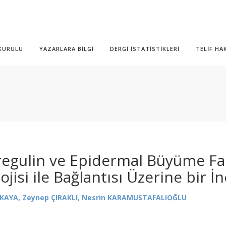
 KURULU
YAZARLARA BİLGİ
DERGİ İSTATİSTİKLERİ
TELİF HA
iregulin ve Epidermal Büyüme F
lojisi ile Bağlantısı Üzerine bir 
LKAYA, Zeynep ÇIRAKLI, Nesrin KARAMUSTAFALIOĞLU