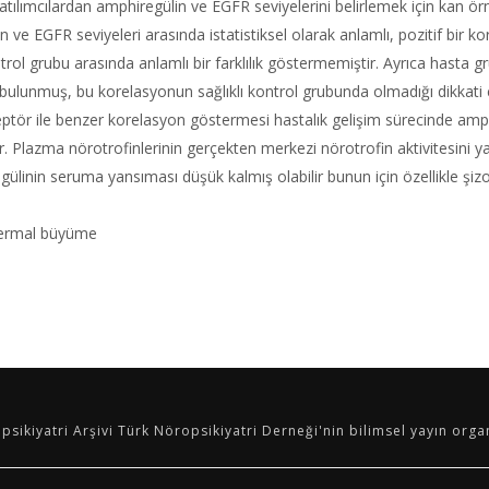
ılımcılardan amphiregülin ve EGFR seviyelerini belirlemek için kan örne
e EGFR seviyeleri arasında istatistiksel olarak anlamlı, pozitif bir 
kontrol grubu arasında anlamlı bir farklılık göstermemiştir. Ayrıca hast
 bulunmuş, bu korelasyonun sağlıklı kontrol grubunda olmadığı dikkati 
septör ile benzer korelasyon göstermesi hastalık gelişim sürecinde amphi
 Plazma nörotrofinlerinin gerçekten merkezi nörotrofin aktivitesini yan
linin seruma yansıması düşük kalmış olabilir bunun için özellikle şizof
idermal büyüme
psikiyatri Arşivi Türk Nöropsikiyatri Derneği'nin bilimsel yayın organ