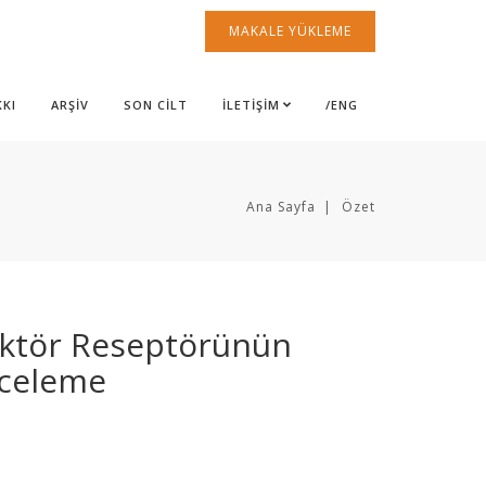
MAKALE YÜKLEME
KKI
ARŞİV
SON CİLT
İLETİŞİM
/ENG
Ana Sayfa
Özet
aktör Reseptörünün
İnceleme