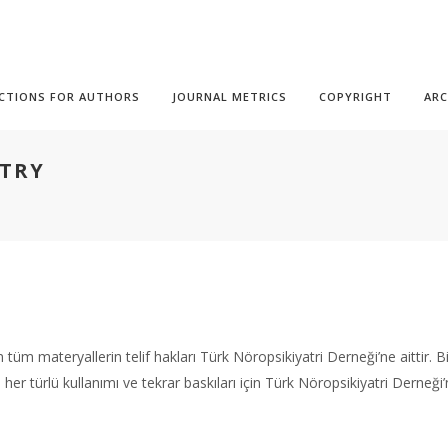
CTIONS FOR AUTHORS
JOURNAL METRICS
COPYRIGHT
ARC
ATRY
n tüm materyallerin telif hakları Türk Nöropsikiyatri Derneği’ne aittir.
in her türlü kullanımı ve tekrar baskıları için Türk Nöropsikiyatri Derneğ