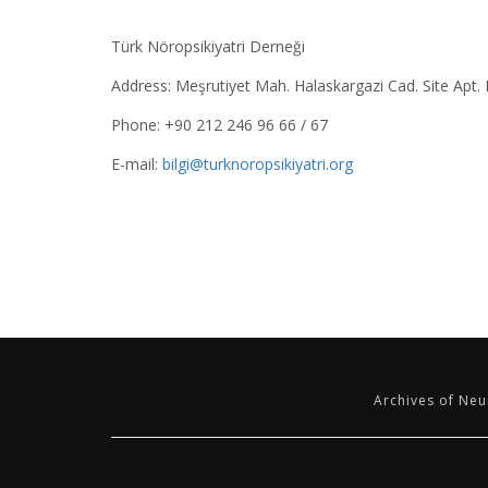
Türk Nöropsikiyatri Derneği
Address: Meşrutiyet Mah. Halaskargazi Cad. Site Apt. N
Phone: +90 212 246 96 66 / 67
E-mail:
bilgi@turknoropsikiyatri.org
Archives of Neur