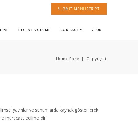
SUBMIT MANUSCRIPT
HIVE
RECENT VOLUME
CONTACT
/TUR
Home Page
Copyright
 Bilimsel yayınlar ve sunumlarda kaynak gösterilerek
i’ne müracaat edilmelidir.