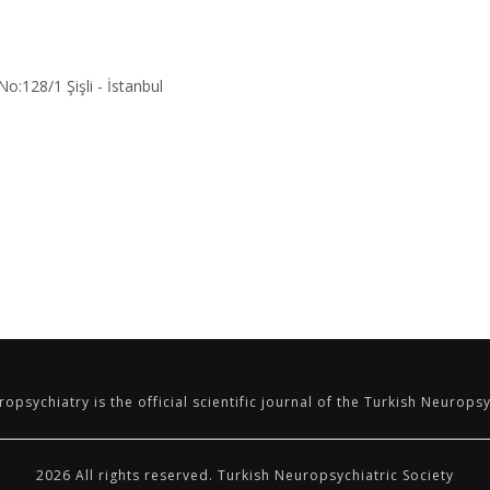
o:128/1 Şişli - İstanbul
opsychiatry is the official scientific journal of the Turkish Neuropsy
2026 All rights reserved. Turkish Neuropsychiatric Society