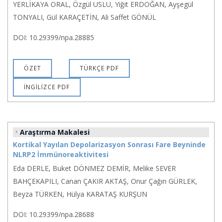
YERLİKAYA ORAL, Özgül USLU, Yiğit ERDOĞAN, Ayşegül
TONYALI, Gül KARAÇETİN, Ali Saffet GÖNÜL
DOI: 10.29399/npa.28885
ÖZET
TÜRKÇE PDF
İNGİLİZCE PDF
Araştırma Makalesi
Kortikal Yayılan Depolarizasyon Sonrası Fare Beyninde
NLRP2 İmmünoreaktivitesi
Eda DERLE, Buket DÖNMEZ DEMİR, Melike SEVER
BAHÇEKAPILI, Canan ÇAKIR AKTAŞ, Onur Çağın GÜRLEK,
Beyza TÜRKEN, Hülya KARATAŞ KURŞUN
DOI: 10.29399/npa.28688