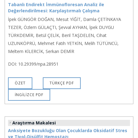
Tabanlı Endirekt İmmünofloresan Analiz ile
Değerlendirilmesi: Karşılaştırmalı Çalışma
İpek GÜNGÖR DOĞAN, Mesut YİĞİT, Damla ÇETİNKAYA
TEZER, Özlem GÜLAÇTI, Şevval AYHAN, İpek DUYGU
TÜRKDEMİR, Betül ÇELİK, Beril TAŞDELEN, Cihat
UZUNKÖPRÜ, Mehmet Fatih YETKİN, Melih TÜTÜNCÜ,
Meltem KİLERCİK, Serkan DEMİR
DOI: 10.29399/npa.28951
ÖZET
TÜRKÇE PDF
İNGİLİZCE PDF
Araştırma Makalesi
Anksiyete Bozukluğu Olan Çocuklarda Oksidatif Stres
ve Tiyol-Disülfit Hemostazı