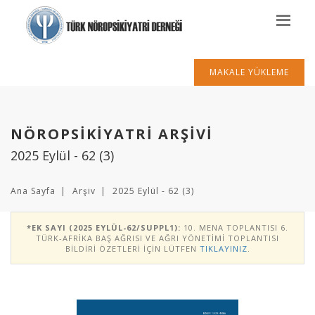
MAKALE YÜKLEME
NÖROPSİKİYATRİ ARŞİVİ
2025 Eylül - 62 (3)
Ana Sayfa
Arşiv
2025 Eylül - 62 (3)
*EK SAYI (2025 EYLÜL-62/SUPPL1):
10. MENA TOPLANTISI 6.
TÜRK-AFRIKA BAŞ AĞRISI VE AĞRI YÖNETIMI TOPLANTISI
BILDIRI ÖZETLERI IÇIN LÜTFEN
TIKLAYINIZ
.