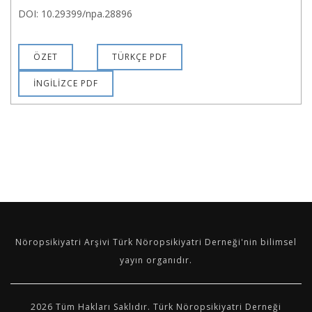
DOI: 10.29399/npa.28896
ÖZET
TÜRKÇE PDF
İNGİLİZCE PDF
Nöropsikiyatri Arşivi Türk Nöropsikiyatri Derneği'nin bilimsel
yayın organıdır.
2026 Tüm Hakları Saklıdır. Türk Nöropsikiyatri Derneği