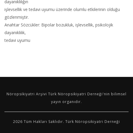
dayanıklılığın
işlevsellik ve tedavi uyumu üzerinde olumlu etkilerinin olduğu
gözlenmiştir.
Anahtar Sözcükler: Bipolar bozukluk, işlevsellik, psikolojik
dayanıklılık,
tedavi uyumu
Nöropsikiyatri Arşivi Türk Nöropsikiyatri Derneği'nin bilimsel
yayın organıdır.
2026 Tüm Hakları Saklıdır. Türk Nöropsikiyatri Derneği