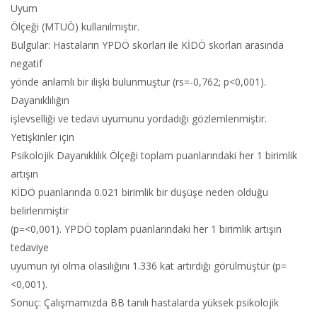
Uyum
Ölçeği (MTUÖ) kullanılmıştır.
Bulgular: Hastaların YPDÖ skorları ile KİDÖ skorları arasında
negatif
yönde anlamlı bir ilişki bulunmuştur (rs=-0,762; p<0,001).
Dayanıklılığın
işlevselliği ve tedavi uyumunu yordadığı gözlemlenmiştir.
Yetişkinler için
Psikolojik Dayanıklılık Ölçeği toplam puanlarındaki her 1 birimlik
artışın
KİDÖ puanlarında 0.021 birimlik bir düşüşe neden olduğu
belirlenmiştir
(p=<0,001). YPDÖ toplam puanlarındaki her 1 birimlik artışın
tedaviye
uyumun iyi olma olasılığını 1.336 kat artırdığı görülmüştür (p=
<0,001).
Sonuç: Çalışmamızda BB tanılı hastalarda yüksek psikolojik