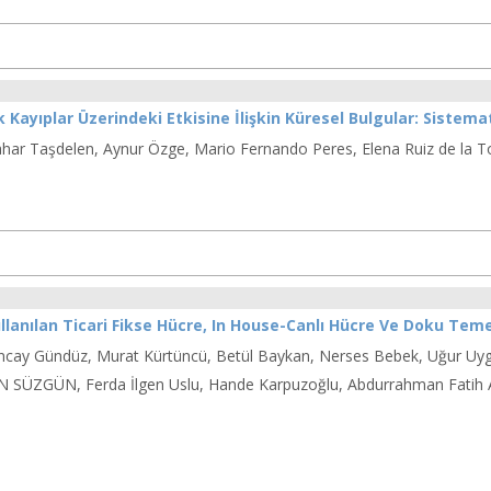
k Kayıplar Üzerindeki Etkisine İlişkin Küresel Bulgular: Sistem
ar Taşdelen, Aynur Özge, Mario Fernando Peres, Elena Ruiz de la T
lanılan Ticari Fikse Hücre, In House-Canlı Hücre Ve Doku Temell
Tuncay Gündüz, Murat Kürtüncü, Betül Baykan, Nerses Bebek, Uğur Uygun
AN SÜZGÜN, Ferda İlgen Uslu, Hande Karpuzoğlu, Abdurrahman Fatih 