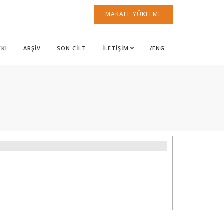
MAKALE YÜKLEME
KKI
ARŞİV
SON CİLT
İLETİŞİM
/ENG