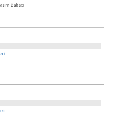
asım Baltacı
eri
ri