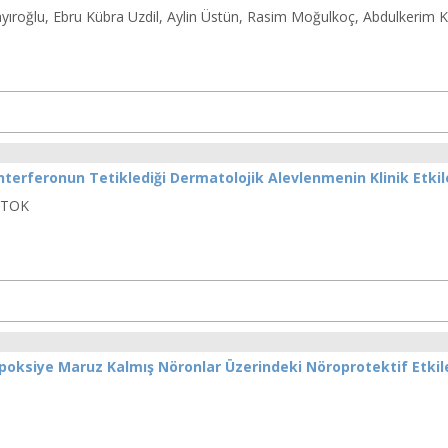
yıroğlu, Ebru Kübra Uzdil, Aylin Üstün, Rasim Moğulkoç, Abdulkerim K
 İnterferonun Tetiklediği Dermatolojik Alevlenmenin Klinik Etkil
YTOK
oksiye Maruz Kalmış Nöronlar Üzerindeki Nöroprotektif Etkile