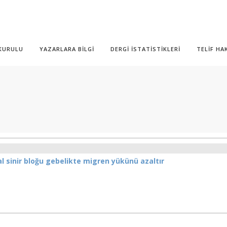
 KURULU
YAZARLARA BİLGİ
DERGİ İSTATİSTİKLERİ
TELİF HA
l sinir bloğu gebelikte migren yükünü azaltır