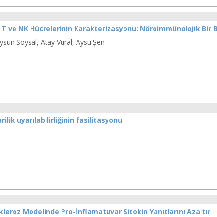
T ve NK Hücrelerinin Karakterizasyonu: Nöroimmünolojik Bir Bi
 Aysun Soysal, Atay Vural, Aysu Şen
lik uyarılabilirliğinin fasilitasyonu
kleroz Modelinde Pro-İnflamatuvar Sitokin Yanıtlarını Azaltır